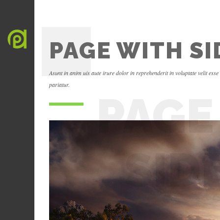
PAGE WITH S
Asunt in anim uis aute irure dolor in reprehenderit in voluptate velit esse
pariatur.
PAGE
SID