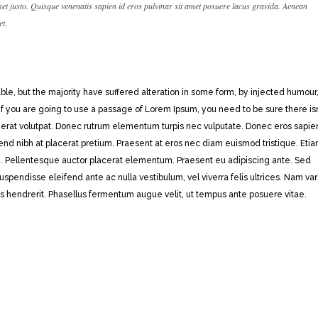
amet justo. Quisque venenatis sapien id eros pulvinar sit amet posuere lacus gravida. Aenean
et.
le, but the majority have suffered alteration in some form, by injected humour,
If you are going to use a passage of Lorem Ipsum, you need to be sure there isn
 erat volutpat. Donec rutrum elementum turpis nec vulputate. Donec eros sapie
ifend nibh at placerat pretium. Praesent at eros nec diam euismod tristique. Eti
e. Pellentesque auctor placerat elementum. Praesent eu adipiscing ante. Sed
pendisse eleifend ante ac nulla vestibulum, vel viverra felis ultrices. Nam var
is hendrerit. Phasellus fermentum augue velit, ut tempus ante posuere vitae.