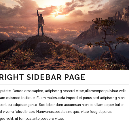
 RIGHT SIDEBAR PAGE
utate. Donec eros sapien, adipiscing necorci vitae,ullamcorper pulvinar velit.
diam euismod tristique. Etiam malesuada imperdiet purus,sed adipiscing nibh
sent eu adipiscingante. Sed bibendum accumsan nibh, id ullamcorper tortor
 viverra felis ultrices. Namvarius sodales neque, vitae feugiat purus.
ue velit, ut tempus ante posuere vitae.