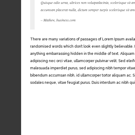
Quisque odio urna, ultrices non volutpatlacinia, scelerisque sit 
accumsan placerat nulla, dictum semper turpis scelerisque sit am
– Mathew, business.com
There are many variations of passages of Lorem Ipsum availab
randomised words which don’t look even slightly believable. 
anything embarrassing hidden in the middle of text. Aliquam
adipiscing nec orci vitae, ullamcorper pulvinar velit. Sed ele
malesuada imperdiet purus, sed adipiscing nibh tempor vita
bibendum accumsan nibh, id ullamcorper tortor aliquam ac. Sus
sodales neque, vitae feugiat purus. Duis interdum ac nibh qu