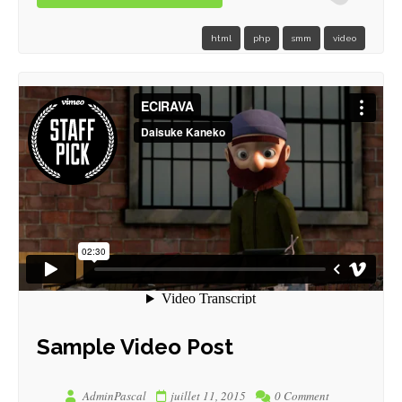
html
php
smm
video
Sample Video Post
AdminPascal
juillet 11, 2015
0 Comment