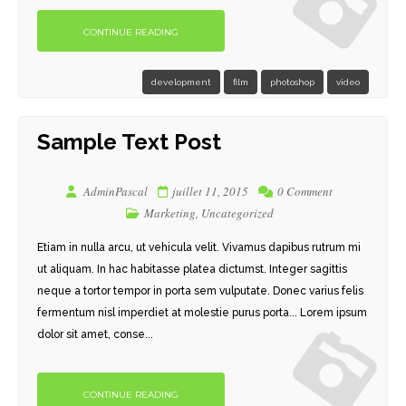
CONTINUE READING
development
film
photoshop
video
Sample Text Post
AdminPascal
juillet 11, 2015
0 Comment
Marketing
,
Uncategorized
Etiam in nulla arcu, ut vehicula velit. Vivamus dapibus rutrum mi
ut aliquam. In hac habitasse platea dictumst. Integer sagittis
neque a tortor tempor in porta sem vulputate. Donec varius felis
fermentum nisl imperdiet at molestie purus porta... Lorem ipsum
dolor sit amet, conse...
CONTINUE READING